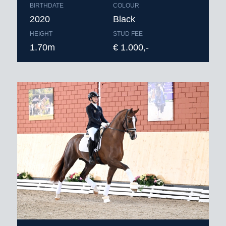
BIRTHDATE
COLOUR
2020
Black
HEIGHT
STUD FEE
1.70m
€ 1.000,-