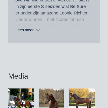
in zijn eerste S-seizoen wist Be Sure
er onder zijn amazone Leonie Richter
vier te winnen – met scores tot ruim
boven de 80 procent – en eenmaal
Lees meer
werd hij tweede.
Op zesjarige leeftijd won hij onder het
zadel van Eva Möller het
Bundeschampionat voor
dressuurpaarden met een totaalscore
van 8,74 (losgelatenheid: 8,8;
Media
harmonie van de presentatie: 9,0).
Eerder was hij ook onverslaanbaar op
het Hannoveraner kampioenschap
(galop: 9,0; draf: 8,8; algemene indruk:
8,5). Als vijfjarige behaalde hij onder
Thomas Sigtenbjerggaard (DEN) in de