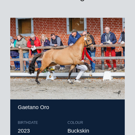
excl. BTW afdracht, toeslag
gezondheidscertificaat* en
verzendkosten buitenland
* zie toelichting leveringsvoorwaarden.
Bestellen voor 9.00 uur ‘s ochtends
Gaetano Oro
BIRTHDATE
COLOUR
2023
Buckskin