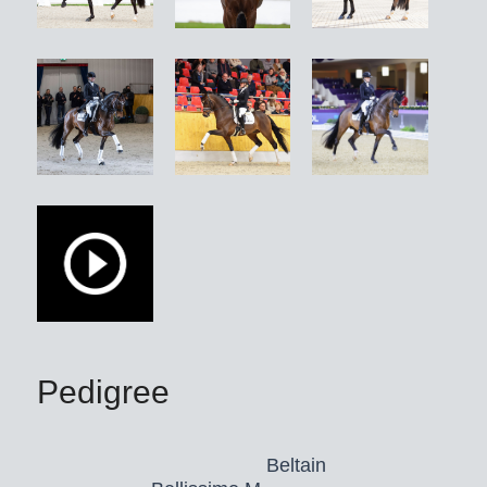
finale van het WK Dressuurpaarden in
Ermelo (NED) een elfde plaats met
ruim boven de 80 procent en stond hij
tevens in de finale van het Deens
kampioenschap. Be Sure werd
premiehengst in Hannover en
Denemarken en werd in 2022
uitgeroepen tot Deense
kampioenshengst van de vierjarigen.
Onder Mette Sejbjerg Jensen (DEN)
ontving hij tijdens het Deense
dressuurpaardenkampioenschap met
9,4 de hoogste Rittigkeits-beoordeling
Pedigree
en werd hij ook voor zijn perspectief
(9,3) en zijn basisgangen (draf en
Beltain
galop 9,0; stap 8,7) met topcijfers en