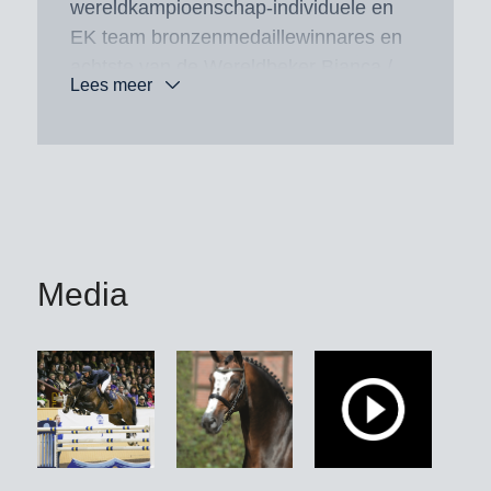
wereldkampioenschap-individuele en
EK team bronzenmedaillewinnares en
achtste van de Wereldbeker Bianca /
Lees meer
Steve Guerdat / SUI, de beide EK
team bronzenmedaillewinnaars
Equitron Naxcel V / Gerfried Puck /
AUT en Saura de Fondcombe / Nadja
Peter Steiner / SUI, evenals de
Europees kampioenschap eventing-
team gouden- en individueel
Media
zilverenmedaillewinnaar en
wereldkampioenschap-individueel
negende Billy the Red / Kristina Cook /
GBR, de individueel
bronzenmedaillewinnaar van het
Europees kampioenschap eventing
Corouet / Sarah Bullimore / GBR, de