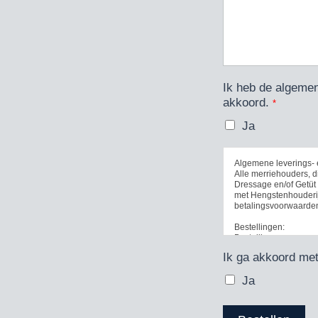
Ik heb de algemen
akkoord.
*
Ja
Algemene leverings-
Alle merriehouders, 
Dressage en/of Getüt
met Hengstenhouderi
betalingsvoorwaarde
Bestellingen:
Bestellingen van spe
(0)655803194 of per 
Ik ga akkoord me
geschieden, waarbij 
Ja
Indien bestellingen
besteltermijn kunnen w
garanderen.