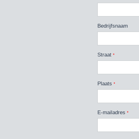
Bedrijfsnaam
Straat
*
Plaats
*
E-mailadres
*