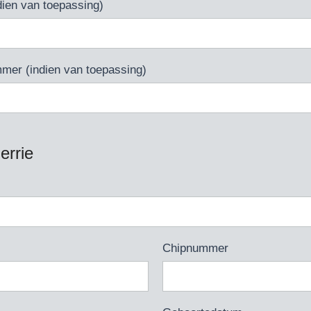
en van toepassing)
mer (indien van toepassing)
rrie
Chipnummer