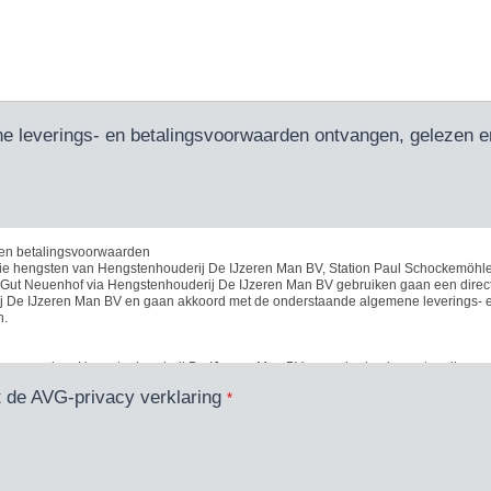
e leverings- en betalingsvoorwaarden ontvangen, gelezen 
 en betalingsvoorwaarden
die hengsten van Hengstenhouderij De IJzeren Man BV, Station Paul Schockemöhle
 Gut Neuenhof via Hengstenhouderij De IJzeren Man BV gebruiken gaan een dire
j De IJzeren Man BV en gaan akkoord met de onderstaande algemene leverings- 
n.
rma van door Hengstenhouderij De IJzeren Man BV aangeboden hengsten dienen 
e-mail info@deijzerenman.com of via het bestelformulier op onze website www.de
t de AVG-privacy verklaring
*
rekening gehouden dient te worden met de bij de gewenste hengst staande bestelte
 worden ontvangen na de aangegeven
ij een tijdige levering wellicht niet