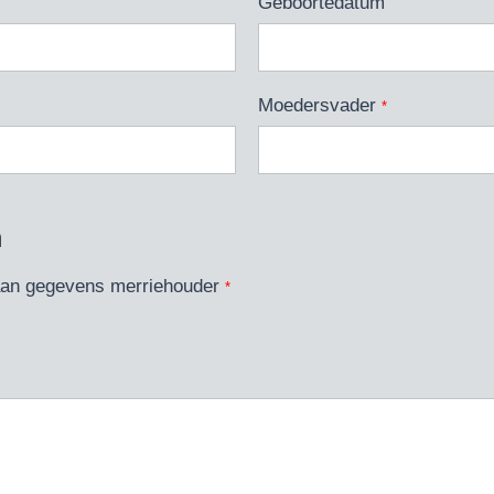
Geboortedatum
Moedersvader
*
n
aan gegevens merriehouder
*