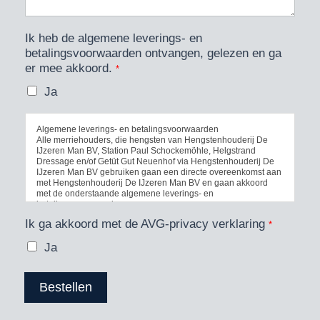
Ik heb de algemene leverings- en
betalingsvoorwaarden ontvangen, gelezen en ga
er mee akkoord.
*
Ja
Algemene leverings- en betalingsvoorwaarden
Alle merriehouders, die hengsten van Hengstenhouderij De
IJzeren Man BV, Station Paul Schockemöhle, Helgstrand
Dressage en/of Getüt Gut Neuenhof via Hengstenhouderij De
IJzeren Man BV gebruiken gaan een directe overeenkomst aan
met Hengstenhouderij De IJzeren Man BV en gaan akkoord
met de onderstaande algemene leverings- en
betalingsvoorwaarden.
Ik ga akkoord met de AVG-privacy verklaring
*
Bestellingen:
Bestellingen van sperma van door Hengstenhouderij De
Ja
IJzeren Man BV aangeboden hengsten dienen telefonisch +31
(0)655803194 of per e-mail info@deijzerenman.com of via het
bestelformulier op onze website www.deijzerenman.com te
geschieden, waarbij rekening gehouden dient te worden met
Bestellen
de bij de gewenste hengst staande besteltermijn.
Indien bestellingen worden ontvangen na de aangegeven