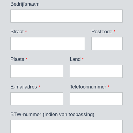
Bedrijfsnaam
Straat
Postcode
*
*
Plaats
Land
*
*
E-mailadres
Telefoonnummer
*
*
BTW-nummer (indien van toepassing)