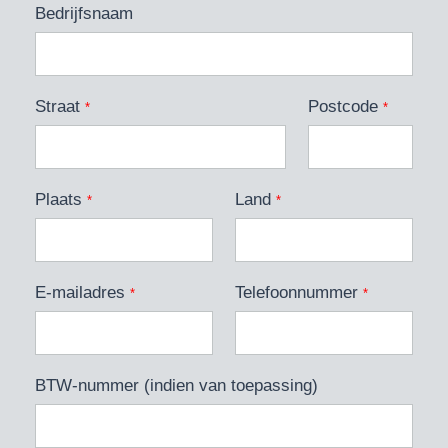
Bedrijfsnaam
Straat
Postcode
*
*
Plaats
Land
*
*
E-mailadres
Telefoonnummer
*
*
BTW-nummer (indien van toepassing)