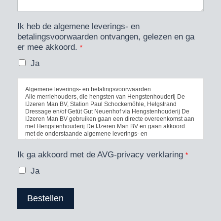
Ik heb de algemene leverings- en
betalingsvoorwaarden ontvangen, gelezen en ga
er mee akkoord.
*
Ja
Algemene leverings- en betalingsvoorwaarden
Alle merriehouders, die hengsten van Hengstenhouderij De
IJzeren Man BV, Station Paul Schockemöhle, Helgstrand
Dressage en/of Getüt Gut Neuenhof via Hengstenhouderij De
IJzeren Man BV gebruiken gaan een directe overeenkomst aan
met Hengstenhouderij De IJzeren Man BV en gaan akkoord
met de onderstaande algemene leverings- en
betalingsvoorwaarden.
Ik ga akkoord met de AVG-privacy verklaring
*
Bestellingen:
Bestellingen van sperma van door Hengstenhouderij De
Ja
IJzeren Man BV aangeboden hengsten dienen telefonisch +31
(0)655803194 of per e-mail info@deijzerenman.com of via het
bestelformulier op onze website www.deijzerenman.com te
geschieden, waarbij rekening gehouden dient te worden met
Bestellen
de bij de gewenste hengst staande besteltermijn.
Indien bestellingen worden ontvangen na de aangegeven