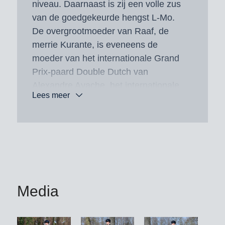
niveau. Daarnaast is zij een volle zus
van de goedgekeurde hengst L-Mo.
De overgrootmoeder van Raaf, de
merrie Kurante, is eveneens de
moeder van het internationale Grand
Prix-paard Double Dutch van
Alexandre Ayache, het internationale
Lees meer
Grand Prix-paard Gabber van Roberto
Brenna en het internationale
springpaard Radja.
Media