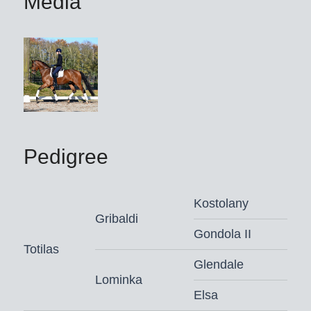
Media
Pedigree
Kostolany
Gribaldi
Gondola II
Totilas
Glendale
Lominka
Elsa