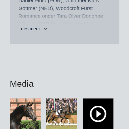
Daniel Pinto (POR), Ghio met Nars
Gottmer (NED), Woodcroft Furst
Romance onder Tara Olver Donohoe
(IRL) en DSP First Class met Lia
Lees meer
Welschof, drievoudig vice-Europees
kampioen bij de jeugd en zevende in
de Piaff-Förderprijs. DSP First Class
won in 2025 onder zijn nieuwe
amazone Viktoria von Braunmühl
bovendien teamgoud en kürbrons op
het EK voor junioren.
Media
Tot de meer dan 40 goedgekeurde
zonen van Fürst Romancier behoren
verder de tweevoudig Siegerhengst en
op Grand Prix-niveau succesvolle For
Romance I OLD (met Therese