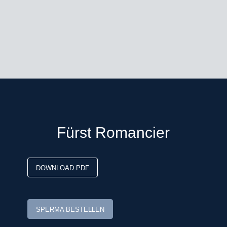
Italië, Mecklenburg, Oldenburg,
Rheinland, Westfalen en Zweden
Dekgeld bedraagt € 1.000,- (vaste
kosten € 500,- + € 500,- bij dracht)
excl. BTW, afdracht, toeslag
gezondheidscertificaat* en
verzendkosten buitenland
* zie toelichting leveringsvoorwaarden.
Fürst Romancier
Bestellen voor 9.00 uur ’s ochtends
DOWNLOAD PDF
SPERMA BESTELLEN