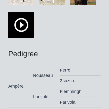
winnaar van de Louisdor-Prijs, de
winnaar van de Aachener Nations
Cup, Duits vicekampioen en
Olympisch reservepaard Fendi (Sönke
Rothenberger), ook de internationaal
in de Inter I geplaatste Elektra di Fonte
Abeti (Juliette Ramel/SWE), de
bronzen teammedaillewinnares bij het
Pedigree
jeugd-EK Finale Melody (Julie Dam
Jensen/DEN), de vierde geplaatste bij
Ferro
het Duits Jeugdkampioenschap
Rousseau
Francis Drake OLD (Martha Raupach)
Zsuzsa
en de eveneens bij het WK
Ampère
Dressuurpaarden geplaatste Straight
Flemmingh
Larivola
Horse Floriana en Ferdinand De
Farivola
Fontaine eruit.