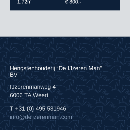
1.72m
€ 800,-
Hengstenhouderij “De IJzeren Man”
BV
IJzerenmanweg 4
6006 TA Weert
T +31 (0) 495 531946
info@deijzerenman.com