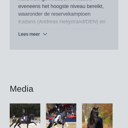
eveneens het hoogste niveau bereikt,
waaronder de reservekampioen
Kadans (Andreas Helgstrand/DEN) en
de eveneens goedgekeurde hengst
Lees meer
Kaliber (Andrea Woodard/USA). Tot de
meer dan twintig goedgekeurde zonen
van Franklin behoren verder de tot
Intermediaire I geplaatste Fusionist
(Martin Christensen/DEN), de tot M*-
dressuur succesvolle
reservekampioen Franklin’s Love PS
Media
en de Zweedse winnaar van het
hengstenverrichtingsonderzoek
Knockando VH.
Binnen zijn succesvolle
sportnakomelingen springen, naast de