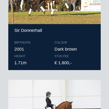
Sir Donnerhall
BIRTHDATE
COLOUR
2001
Dark brown
HEIGHT
STUD FEE
1.71m
€ 1.800,-