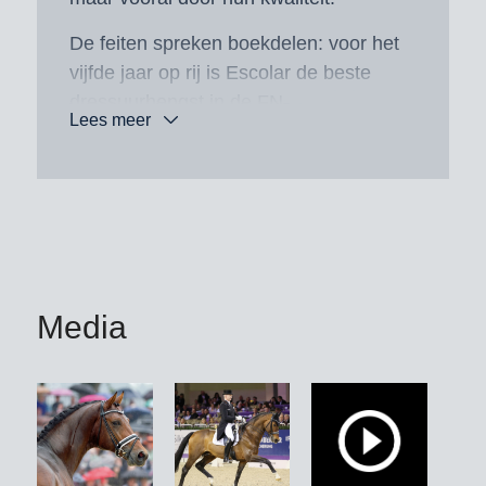
De feiten spreken boekdelen: voor het
vijfde jaar op rij is Escolar de beste
dressuurhengst in de FN-
Lees meer
fokwaardeschatting in de dressuur. Uit
Escolar’s eerste jaargang van 2014
zijn 169 nakomelingen voortgekomen.
Alleen al uit deze eerste jaargang is
meer dan tien procent succesvol in de
zware klasse, waarvan bijna de helft
op S***-niveau. De kwaliteit, Rittigheid
Media
en het karakter van Escolar’s
nakomelingen blijkt ook uit het feit dat
zij zeer succesvol zijn onder jonge
ruiters. Twee sprekende voorbeelden
zijn Espe met de Britse Annabella
Pidgley en ZINQ Emma FH met Lana-