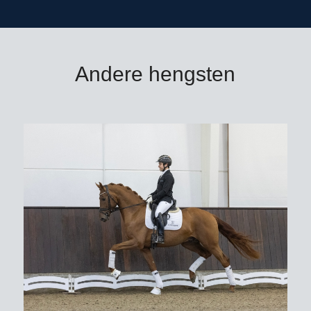
e
bracht, en de KWPN 2
bezichtigingshengst Mesmerize Me.
Donnacetta is eveneens de volle zus
van de Oldenburger dekhengst
Andere hengsten
Sandrohall en halfzus van de
internationale Grand Prix-hengst
Bestseller Royal (v. Bellisimo). In de
derde generatie gaat de pedigree van
Dynamic Suprème terug op de
wereldberoemde eeuwhengst
Donnerhall. Verder bracht deze
moederlijn naast vele internationale
sportpaarden ook vele goedgekeurde
hengsten, waaronder de KWPN-
hengst Zidane, Ronald, Capriool,
Carisma, Lagos, Lagato en vele
anderen.