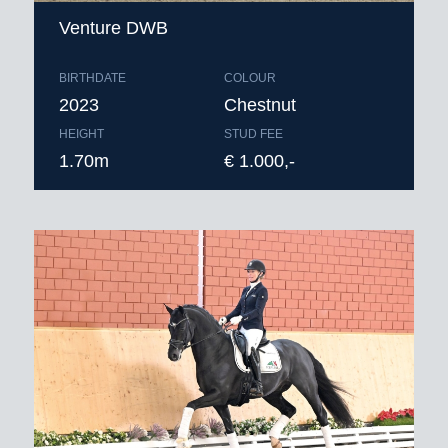
Venture DWB
Dynamic Suprème: de waardevolle
erfgenaam van Dynamic Dream!
BIRTHDATE
COLOUR
2023
Chestnut
HEIGHT
STUD FEE
Dynamic Suprème is goedgekeurd
1.70m
€ 1.000,-
voor Westfalen.
Dekgeld bedraagt € 900,-
(vaste
kosten € 250,00 + € 650,00 bij dracht)
excl. BTW, verzendkosten en afdracht.
Bestellen voor 9.00 uur ‘s ochtends