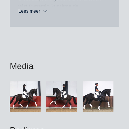
wist Dynamic Suprème de
Lees meer
hengstenkeuringscommissie van het
Westfaalse stamboek te overtuigen en
mocht hij zijn Westfaalse goedkeuring
in ontvangst nemen.
Dynamic Suprème is een zoon van
Dynamic Dream, wiens triomfantelijke
Media
carrière ook begon in Münster-
Handorf. Hij verliet de Westfaalse
keuring als kampioenshengst en als
sensationele topper van de veiling.
Vervolgens werd hij gepresenteerd als
premiehengst in Denemarken en
voltooide hij daar zijn 14-daagse test
met droomcijfers: een 9,0 voor draf en
galop en een 10 voor werklust,