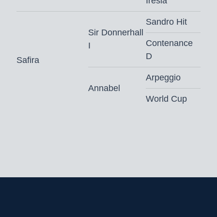
Iresia
Dynamic Dream.
Sandro Hit
Dynamic Dream was
Sir Donnerhall
keuringskampioen in Westfalen en
Contenance
I
absolute prijsrecordhouder op de
D
Safira
hengstenmarkt in Münster-Handorf.
Ook verliet de stralend mooie hengst
Arpeggio
Annabel
de Deense keuring als premiehengst
World Cup
en voltooide hij zijn 14-daagse test in
Denemarken met droomcijfers: draf en
galop 9,0; inzet, interieur en karakter
10.
De volle zus van Dynamic Dream,
Dynamic Diva, bracht de recent
gekroonde Westfaalse
kampioenshengst So Magic (v. So
Perfect), die voor 500.000 euro werd