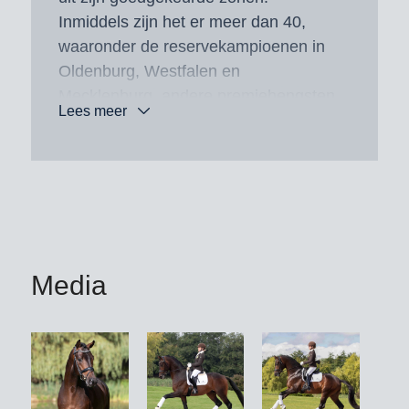
Inmiddels zijn het er meer dan 40,
waaronder de reservekampioenen in
Oldenburg, Westfalen en
Mecklenburg, andere premiehengsten
Lees meer
zoals Dynamic Dancer, die bovendien
Deens kampioenshengst en HLP-
winnaar is, evenals Denver PS, de
veilingtopper van 190.000 euro op de
Schockemöhle Online Auction, onze
Hannoveraanse kampioen DC-10 en
de nieuwkomers Dolano en Dezonik.
Media
De Dynamic Dream-dochter Weihe’s
Happiness werd Bundes- en
Oldenburgs kampioensmerrie en
reservekampioensmerrie in Rastede.
In Nederland behaalde Real Dream,