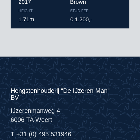
2017
Brown
HEIGHT
STUD FEE
1.71m
€ 1.200,-
Hengstenhouderij “De IJzeren Man”
BV
IJzerenmanweg 4
6006 TA Weert
T +31 (0) 495 531946