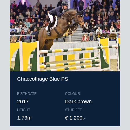
Dekgeld bedraagt € 1.300,- (vaste
kosten € 650,- + € 650,- bij dracht)
excl. BTW afdracht, toeslag
gezondheidscertificaat* en
verzendkosten buitenland
* zie toelichting leveringsvoorwaarden.
Bestellen op maandag t/m vrijdag voor
9u, levering de volgende dag
Chaccothage Blue PS
BIRTHDATE
COLOUR
2017
Dark brown
HEIGHT
STUD FEE
1.73m
€ 1.200,-