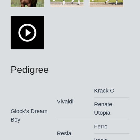
onder de tweevoudig
wereldkampioene Charlotte Fry
(GBR), een bronzen medaille bij de
Pavo Cup. Talrijke andere
medaillewinnaars bij de jonge
paardenkampioenschappen zijn
eveneens geregistreerd, zoals de
Westfaalse reservekampioen en
Pedigree
vierde op het Bundeschampionat Du
weißt schon wer, de Beierse
Krack C
kampioensmerrie en DSP-
reservekampioensmerrie Bonjour la
Vivaldi
Renate-
Rouge K, en de Brandenburger
Glock’s Dream
Utopia
reservekampioen Der Ott. Net zo
Boy
indrukwekkend is de lijst van
Ferro
Resia
veulenkampioenen uit het huis van