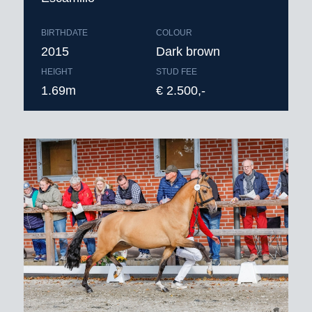
BIRTHDATE
COLOUR
2015
Dark brown
HEIGHT
STUD FEE
1.69m
€ 2.500,-