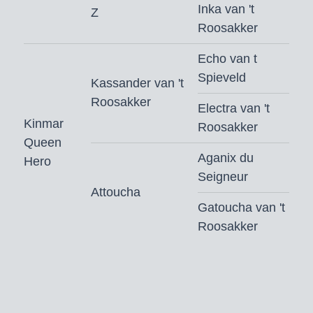
DSP, Hannover, Mecklenburg, OS-
Inka van 't
Z
international, Rheinland, Westfalen en
Roosakker
Zangersheide.
Echo van t
Dekgeld bedraagt € 800,- (vaste
Spieveld
Kassander van 't
kosten € 400,- + € 400,- bij dracht)
Roosakker
Electra van 't
excl. BTW, afdracht, toeslag
Kinmar
Roosakker
gezondheidscertificaat* en
Queen
verzendkosten buitenland
Aganix du
Hero
Seigneur
* zie toelichting leveringsvoorwaarden.
Attoucha
Bestellen voor 9.00 uur ‘s ochtends
Gatoucha van 't
Roosakker