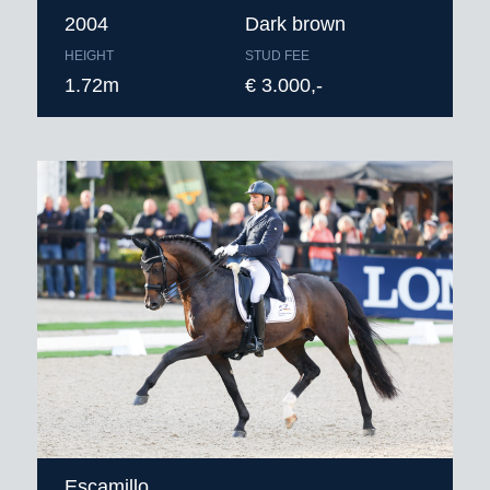
2004
Dark brown
HEIGHT
STUD FEE
1.72m
€ 3.000,-
Escamillo