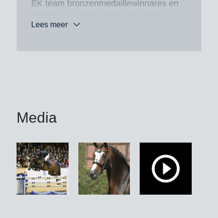
EK team bronzenmedaillewinnares en
achtste van de Wereldbeker Bianca /
Lees meer
Steve Guerdat / SUI, de beide EK
team bronzenmedaillewinnaars
Equitron Naxcel V / Gerfried Puck /
AUT en Saura de Fondcombe / Nadja
Peter Steiner / SUI, evenals de
Europees kampioenschap eventing-
team gouden- en individueel
Media
zilverenmedaillewinnaar en
wereldkampioenschap-individueel
negende Billy the Red / Kristina Cook /
GBR, de individueel
bronzenmedaillewinnaar van het
Europees kampioenschap eventing
Corouet / Sarah Bullimore / GBR, de
derde van Millstreet Barrichello /